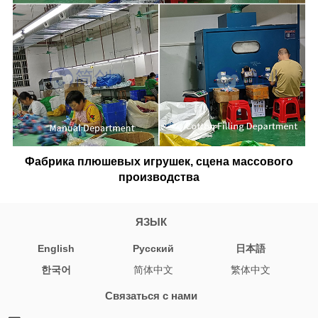
Фабрика плюшевых игрушек, сцена массового
производства
ЯЗЫК
English
Pусский
日本語
한국어
简体中文
繁体中文
Связаться с нами