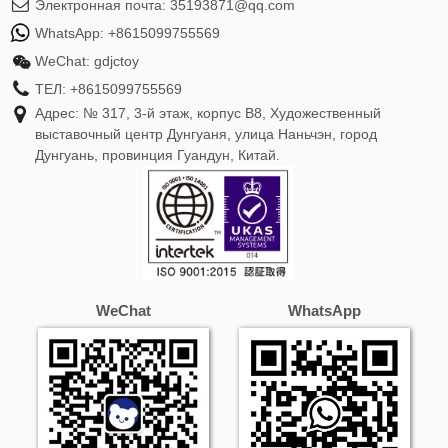
Электронная почта:
35193871@qq.com
WhatsApp:
+8615099755569
WeChat:
gdjctoy
ТЕЛ:
+8615099755569
Адрес: № 317, 3-й этаж, корпус B8, Художественный
выставочный центр Дунгуаня, улица Наньчэн, город
Дунгуань, провинция Гуандун, Китай.
WeChat
WhatsApp