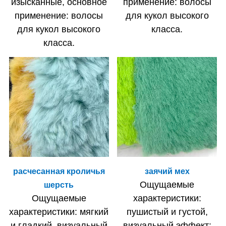
изысканные, основное
применение: волосы
применение: волосы
для кукол высокого
для кукол высокого
класса.
класса.
расчесанная кроличья
заячий мех
Ощущаемые
шерсть
Ощущаемые
характеристики:
характеристики: мягкий
пушистый и густой,
и гладкий, визуальный
визуальный эффект: