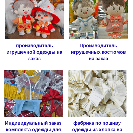
производитель
Производитель
игрушечной одежды на
игрушечных костюмов
заказ
на заказ
Индивидуальный заказ
фабрика по пошиву
комплекта одежды для
одежды из хлопка на