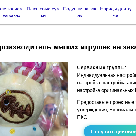
кие талисм
Плюшевые сум
Подушки на зак
Наряды для ку
 на заказ
ки
аз
кол
роизводитель мягких игрушек на зак
Сервисные группы:
Индивидуальная настрой
настройка, настройка ан
настройка оригинальных I
Предоставьте проектные 
утверждения, минимальны
ПКС
Получить ценово