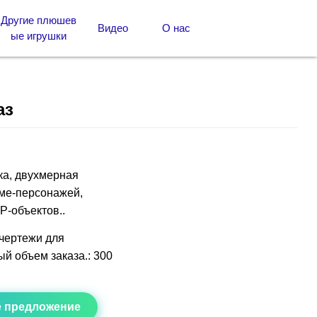
Другие плюшев
Видео
О нас
ые игрушки
аз
ка, двухмерная
име-персонажей,
P-объектов..
чертежи для
й объем заказа.: 300
е предложение