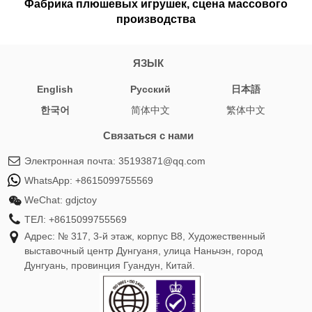
Фабрика плюшевых игрушек, сцена массового
производства
ЯЗЫК
English
Pусский
日本語
한국어
简体中文
繁体中文
Связаться с нами
Электронная почта:
35193871@qq.com
WhatsApp:
+8615099755569
WeChat:
gdjctoy
ТЕЛ:
+8615099755569
Адрес: № 317, 3-й этаж, корпус B8, Художественный
выставочный центр Дунгуаня, улица Наньчэн, город
Дунгуань, провинция Гуандун, Китай.