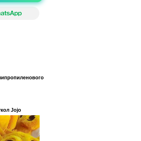
олипропиленового
кол Jojo