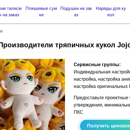
кие талисм
Плюшевые сум
Подушки на зак
Наряды для ку
 на заказ
ки
аз
кол
ол
Производители тряпичных кукол Joj
Сервисные группы:
Индивидуальная настрой
настройка, настройка ан
настройка оригинальных I
Предоставьте проектные 
утверждения, минимальны
ПКС
Получить ценово