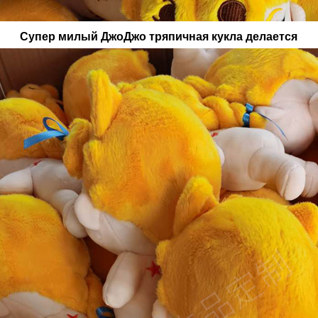
Супер милый ДжоДжо
тряпичная кукла
делается