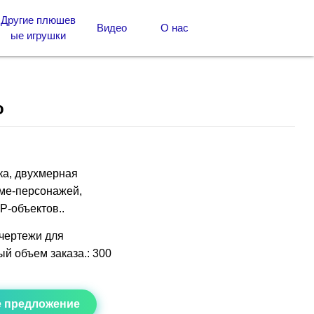
Другие плюшев
Видео
О нас
ые игрушки
o
ка, двухмерная
име-персонажей,
P-объектов..
чертежи для
й объем заказа.: 300
е предложение