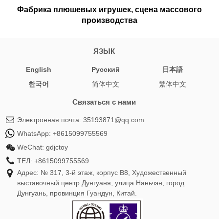
Фабрика плюшевых игрушек, сцена массового
производства
ЯЗЫК
English
Pусский
日本語
한국어
简体中文
繁体中文
Связаться с нами
Электронная почта:
35193871@qq.com
WhatsApp:
+8615099755569
WeChat:
gdjctoy
ТЕЛ:
+8615099755569
Адрес: № 317, 3-й этаж, корпус B8, Художественный
выставочный центр Дунгуаня, улица Наньчэн, город
Дунгуань, провинция Гуандун, Китай.