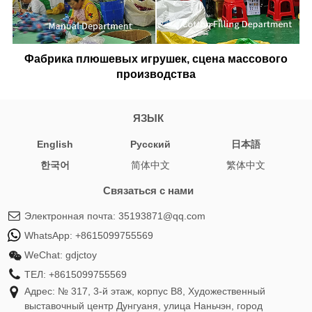
Фабрика плюшевых игрушек, сцена массового
производства
ЯЗЫК
English
Pусский
日本語
한국어
简体中文
繁体中文
Связаться с нами
Электронная почта:
35193871@qq.com
WhatsApp:
+8615099755569
WeChat:
gdjctoy
ТЕЛ:
+8615099755569
Адрес: № 317, 3-й этаж, корпус B8, Художественный
выставочный центр Дунгуаня, улица Наньчэн, город